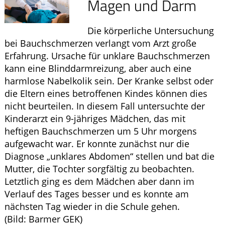
Magen und Darm
Krankheiten & Therapie
Die körperliche Untersuchung
ELTERN UND KIND
bei Bauchschmerzen verlangt vom Arzt große
Erfahrung. Ursache für unklare Bauchschmerzen
GESUND IM ALTER
kann eine Blinddarmreizung, aber auch eine
harmlose Nabelkolik sein. Der Kranke selbst oder
die Eltern eines betroffenen Kindes können dies
nicht beurteilen. In diesem Fall untersuchte der
Kinderarzt ein 9-jähriges Mädchen, das mit
heftigen Bauchschmerzen um 5 Uhr morgens
aufgewacht war. Er konnte zunächst nur die
Diagnose „unklares Abdomen“ stellen und bat die
Mutter, die Tochter sorgfältig zu beobachten.
Letztlich ging es dem Mädchen aber dann im
Verlauf des Tages besser und es konnte am
nächsten Tag wieder in die Schule gehen.
(Bild: Barmer GEK)