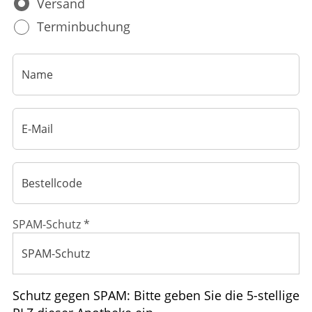
Versand
Krankheiten & Therapie
Terminbuchung
ELTERN UND KIND
GESUND IM ALTER
SPAM-Schutz *
Schutz gegen SPAM: Bitte geben Sie die 5-stellige